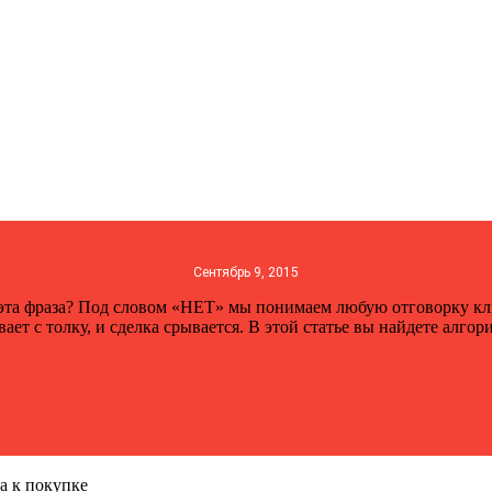
Сентябрь 9, 2015
эта фраза? Под словом «НЕТ» мы понимаем любую отговорку клие
ет с толку, и сделка срывается. В этой статье вы найдете алгор
а к покупке