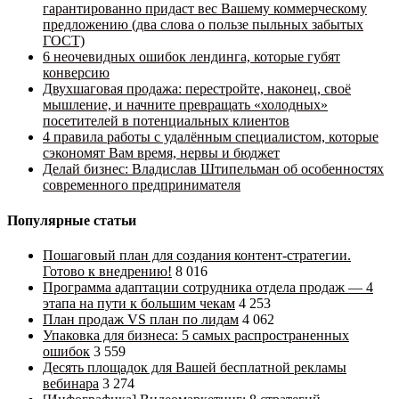
гарантированно придаст вес Вашему коммерческому
предложению (два слова о пользе пыльных забытых
ГОСТ)
6 неочевидных ошибок лендинга, которые губят
конверсию
Двухшаговая продажа: перестройте, наконец, своё
мышление, и начните превращать «холодных»
посетителей в потенциальных клиентов
4 правила работы с удалённым специалистом, которые
сэкономят Вам время, нервы и бюджет
Делай бизнес: Владислав Штипельман об особенностях
современного предпринимателя
Популярные статьи
Пошаговый план для создания контент-стратегии.
Готово к внедрению!
8 016
Программа адаптации сотрудника отдела продаж — 4
этапа на пути к большим чекам
4 253
План продаж VS план по лидам
4 062
Упаковка для бизнеса: 5 самых распространенных
ошибок
3 559
Десять площадок для Вашей бесплатной рекламы
вебинара
3 274