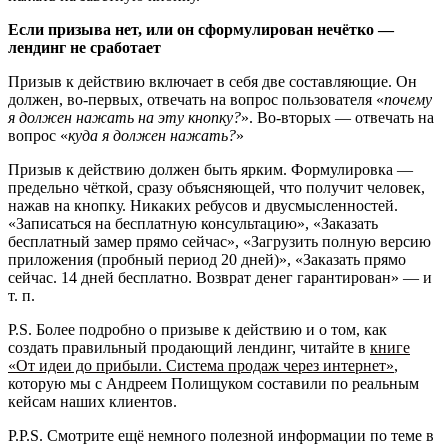
Если призыва нет, или он сформулирован нечётко —
лендинг не сработает
Призыв к действию включает в себя две составляющие. Он
должен, во-первых, отвечать на вопрос пользователя «
почему
я должен нажать на эту кнопку?
». Во-вторых — отвечать на
вопрос «
куда я должен нажать?
»
Призыв к действию должен быть ярким. Формулировка —
предельно чёткой, сразу объясняющей, что получит человек,
нажав на кнопку. Никаких ребусов и двусмысленностей.
«Записаться на бесплатную консультацию», «Заказать
бесплатный замер прямо сейчас», «Загрузить полную версию
приложения (пробный период 20 дней)», «Заказать прямо
сейчас. 14 дней бесплатно. Возврат денег гарантирован» — и
т. п.
P.S. Более подробно о призыве к действию и о том, как
создать правильный продающий лендинг, читайте в
книге
«От идеи до прибыли. Система продаж через интернет»
,
которую мы с Андреем Полищуком составили по реальным
кейсам наших клиентов.
P.P.S. Смотрите ещё немного полезной информации по теме в