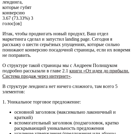
лендинга,
которые губят
конверсию
3.67
(73.33%)
3
голос[ов]
Итак, чтобы продвигать новый продукт, Ваш отдел
маркетинга сделал и запустил landing page. Сегодня я
расскажу о шести серьёзных упущениях, которые сильно
понижают конверсию посадочной страницы, если их вовремя
не поправить.
О структуре такой страницы мы с Андреем Полищуком
подробно рассказали в главе 2.1
книги «От идеи до прибыли.
Система продаж через интернет»
.
В структуре лендинга нет ничего сложного, там всего 5
элементов:
1. Уникальное торговое предложение:
основной заголовок (максимально лаконичный и
краткий)
вспомогательный заголовок (подзаголовок, кратко
раскрывающий уникальность предложения
усиление утверждения (предложения или абзацы,